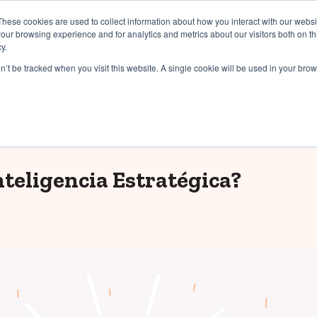
CAMBIO ACADÉMICO
FORÁNEOS
TRANSPORTE
BLOG
These cookies are used to collect information about how you interact with our webs
our browsing experience and for analytics and metrics about our visitors both on th
y.
n nosotros
Costos y Apoyos
Admisiones
on’t be tracked when you visit this website. A single cookie will be used in your b
nteligencia Estratégica?