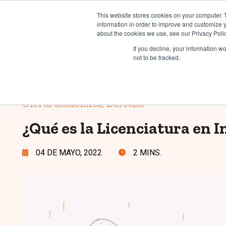
INFORMES
INTER
This website stores cookies on your computer. 
information in order to improve and customize y
about the cookies we use, see our Privacy Polic
Inicio
Estudia co
If you decline, your information w
not to be tracked.
Oferta académica
,
Derecho
¿Qué es la Licenciatura en I
04 DE MAYO, 2022
2 MINS.