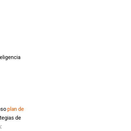
eligencia
doso
plan de
ategias de
: