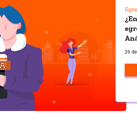
Egre
¿En
egr
Aná
26 de