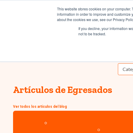
INFORMES
INTER
This website stores cookies on your computer. 
information in order to improve and customize y
about the cookies we use, see our Privacy Polic
Inicio
Estudia co
If you decline, your information w
not to be tracked.
Artículos de Egresados
Ver todos los artículos del blog