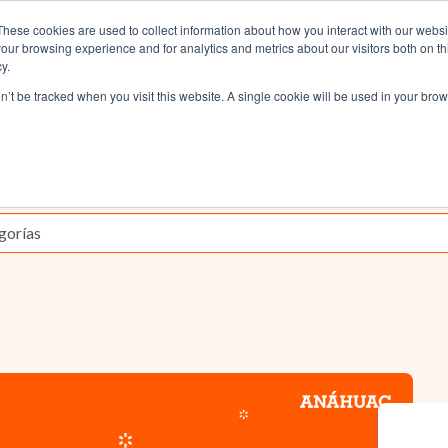
CAMBIO ACADÉMICO
FORÁNEOS
TRANSPORTE
BLOG
These cookies are used to collect information about how you interact with our webs
our browsing experience and for analytics and metrics about our visitors both on th
y.
n nosotros
Costos y Apoyos
Admisiones
on’t be tracked when you visit this website. A single cookie will be used in your b
Selecciona una categoría: