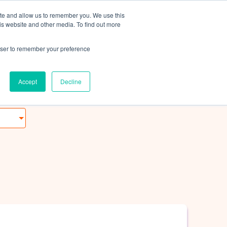
FAQ
CONTÁCTANOS
ite and allow us to remember you. We use this
is website and other media. To find out more
Oferta académica
rowser to remember your preference
Accept
Decline