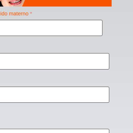
lido materno
*