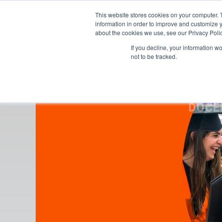
This website stores cookies on your computer. 
information in order to improve and customize y
about the cookies we use, see our Privacy Polic
Inicio
Estud
If you decline, your information w
not to be tracked.