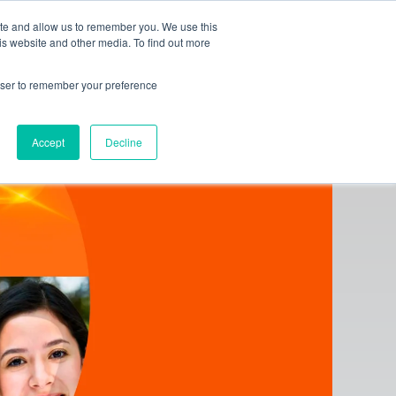
Transporte
Blog
FAQ
Contáctanos
ite and allow us to remember you. We use this
is website and other media. To find out more
siones
Oferta Académica
rowser to remember your preference
Accept
Decline