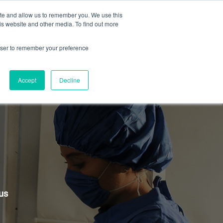
FAQ
CONTÁCTANOS
ite and allow us to remember you. We use this
is website and other media. To find out more
Oferta académica
rowser to remember your preference
Accept
Decline
us