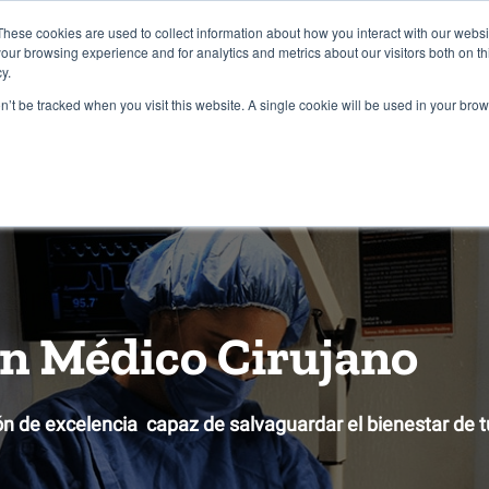
RCAMBIO ACADÉMICO
FORÁNEOS
TRANSPORTE
BLOG
These cookies are used to collect information about how you interact with our webs
our browsing experience and for analytics and metrics about our visitors both on th
y.
con nosotros
Costos y Apoyos
Admisiones
on’t be tracked when you visit this website. A single cookie will be used in your b
en Médico Cirujano
ón de excelencia capaz de salvaguardar el bienestar de t