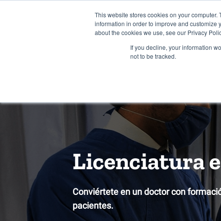
INFORMES
INTE
This website stores cookies on your computer. 
information in order to improve and customize y
about the cookies we use, see our Privacy Polic
Inicio
Estudia 
If you decline, your information w
not to be tracked.
Licenciatura 
Conviértete en un doctor con formaci
pacientes.