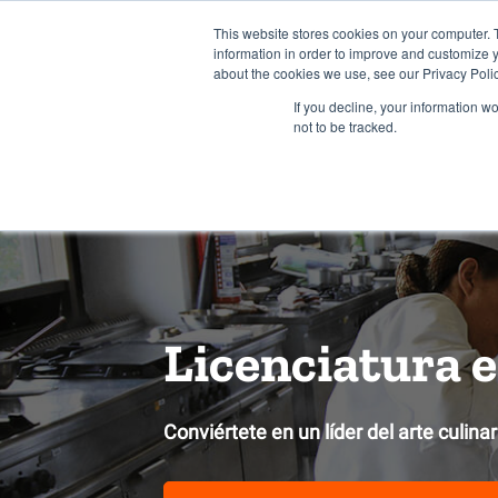
INFORMES
INTE
This website stores cookies on your computer. 
information in order to improve and customize y
about the cookies we use, see our Privacy Polic
Inicio
Estudia 
If you decline, your information w
not to be tracked.
Licenciatura 
Conviértete en un líder del arte culin