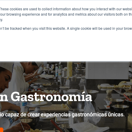
RCAMBIO ACADÉMICO
FORÁNEOS
TRANSPORTE
BLOG
These cookies are used to collect information about how you interact with our webs
our browsing experience and for analytics and metrics about our visitors both on th
y.
con nosotros
Costos y Apoyos
Admisiones
on’t be tracked when you visit this website. A single cookie will be used in your b
en Gastronomía
ario capaz de crear experiencias gastronómicas únicas.