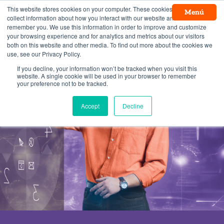
This website stores cookies on your computer. These cookies are used to
Menú
collect information about how you interact with our website and allow us to
remember you. We use this information in order to improve and customize
your browsing experience and for analytics and metrics about our visitors
both on this website and other media. To find out more about the cookies we
use, see our Privacy Policy.
If you decline, your information won’t be tracked when you visit this
website. A single cookie will be used in your browser to remember
your preference not to be tracked.
Accept
Decline